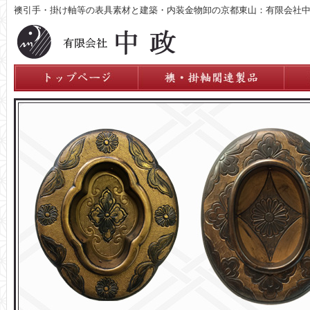
襖引手・掛け軸等の表具素材と建築・内装金物卸の京都東山：有限会社