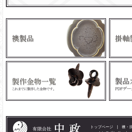
トップページ
|
襖・